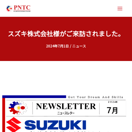
内
容
を
ス
スズキ株式会社様がご来訪されました。
キ
ッ
2024年7月1日
/
ニュース
プ