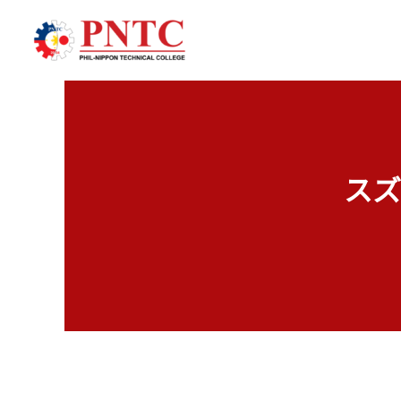
内
容
を
ス
キ
ッ
プ
スズ