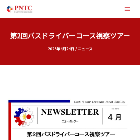
内
容
を
ス
第2回バスドライバーコース視察ツアー
キ
ッ
2025年4月24日
/
ニュース
プ